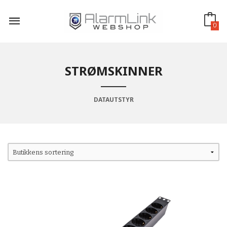
Gå
til
innholdet
0
STRØMSKINNER
DATAUTSTYR