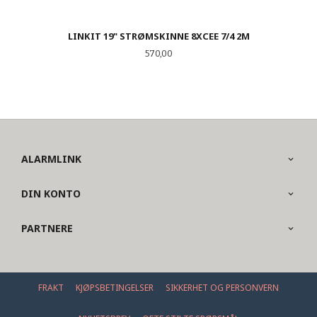
LINKIT 19" STRØMSKINNE 8XCEE 7/4 2M
Pris
570,00
ALARMLINK
DIN KONTO
PARTNERE
FRAKT
KJØPSBETINGELSER
SIKKERHET OG PERSONVERN