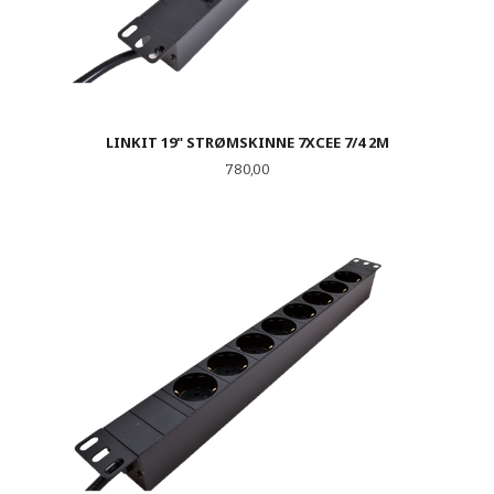
LINKIT 19" STRØMSKINNE 7XCEE 7/4 2M
Pris
780,00