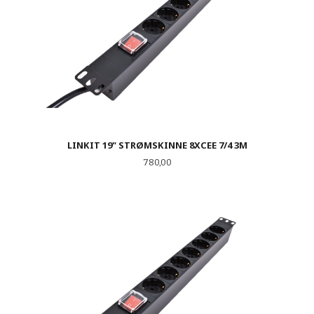
LINKIT 19" STRØMSKINNE 8XCEE 7/4 3M
Pris
780,00