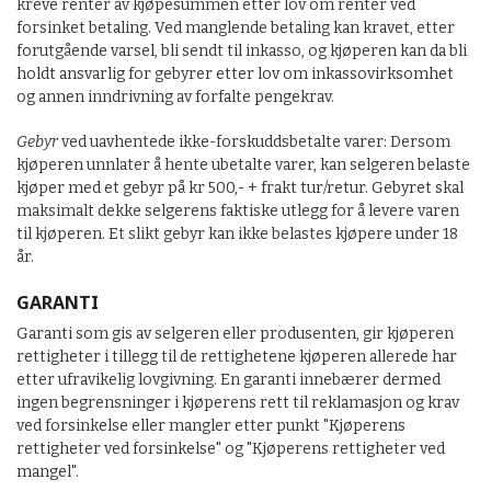
kreve renter av kjøpesummen etter lov om renter ved
forsinket betaling. Ved manglende betaling kan kravet, etter
forutgående varsel, bli sendt til inkasso, og kjøperen kan da bli
holdt ansvarlig for gebyrer etter lov om inkassovirksomhet
og annen inndrivning av forfalte pengekrav.
Gebyr
ved uavhentede ikke-forskuddsbetalte varer: Dersom
kjøperen unnlater å hente ubetalte varer, kan selgeren belaste
kjøper med et gebyr på kr 500,- + frakt tur/retur. Gebyret skal
maksimalt dekke selgerens faktiske utlegg for å levere varen
til kjøperen. Et slikt gebyr kan ikke belastes kjøpere under 18
år.
GARANTI
Garanti som gis av selgeren eller produsenten, gir kjøperen
rettigheter i tillegg til de rettighetene kjøperen allerede har
etter ufravikelig lovgivning. En garanti innebærer dermed
ingen begrensninger i kjøperens rett til reklamasjon og krav
ved forsinkelse eller mangler etter punkt "Kjøperens
rettigheter ved forsinkelse" og "Kjøperens rettigheter ved
mangel".