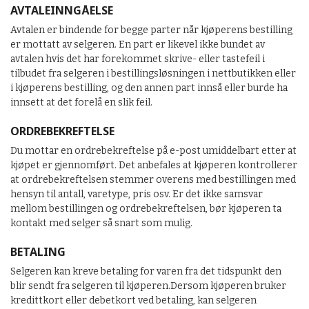
AVTALEINNGÅELSE
Avtalen er bindende for begge parter når kjøperens bestilling
er mottatt av selgeren. En part er likevel ikke bundet av
avtalen hvis det har forekommet skrive- eller tastefeil i
tilbudet fra selgeren i bestillingsløsningen i nettbutikken eller
i kjøperens bestilling, og den annen part innså eller burde ha
innsett at det forelå en slik feil.
ORDREBEKREFTELSE
Du mottar en ordrebekreftelse på e-post umiddelbart etter at
kjøpet er gjennomført. Det anbefales at kjøperen kontrollerer
at ordrebekreftelsen stemmer overens med bestillingen med
hensyn til antall, varetype, pris osv. Er det ikke samsvar
mellom bestillingen og ordrebekreftelsen, bør kjøperen ta
kontakt med selger så snart som mulig.
BETALING
Selgeren kan kreve betaling for varen fra det tidspunkt den
blir sendt fra selgeren til kjøperen.Dersom kjøperen bruker
kredittkort eller debetkort ved betaling, kan selgeren