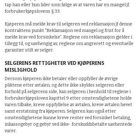
tap han eller hun lider som følge av at varen har en mangel jf.
forbrukerkjøpslovens § 33.
Kjøperen må melde krav til selgeren ved reklamasjon jf denne
kontraktens punkt "Reklamasjon ved mangel og frist for å
melde krav ved forsinkelse”. Reglene om reklamasjon gjelder i
tillegg til, og uavhengig av, reglene om angrerett og eventuelle
garantier stilt av selger.
SELGERENS RETTIGHETER VED KJØPERENS
MISLIGHOLD
Dersom kjøperen ikke betaler eller oppfyller de øvrige
pliktene etter avtalen, og dette ikke skyldes selgeren eller
forhold på selgerens side, kan selgeren i henhold til reglene i
forbrukerkjøpsloven kapittel 9 etter omstendighetene holde
varen tilbake, kreve oppfyllelse av avtalen, kreve avtalen hevet
samt erstatning fra kjøperen. Selgeren kan også etter
omstendighetene kunne kreve renter ved forsinket betaling,
inkassogebyr og gebyr ved ikke- forskuddsbetalte uavhentede
varer.