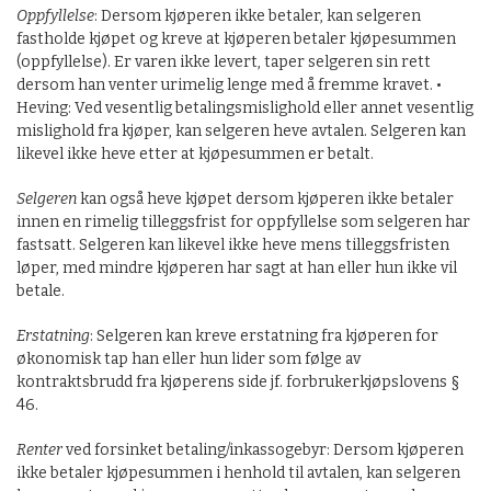
Oppfyllelse
: Dersom kjøperen ikke betaler, kan selgeren
fastholde kjøpet og kreve at kjøperen betaler kjøpesummen
(oppfyllelse). Er varen ikke levert, taper selgeren sin rett
dersom han venter urimelig lenge med å fremme kravet. •
Heving: Ved vesentlig betalingsmislighold eller annet vesentlig
mislighold fra kjøper, kan selgeren heve avtalen. Selgeren kan
likevel ikke heve etter at kjøpesummen er betalt.
Selgeren
kan også heve kjøpet dersom kjøperen ikke betaler
innen en rimelig tilleggsfrist for oppfyllelse som selgeren har
fastsatt. Selgeren kan likevel ikke heve mens tilleggsfristen
løper, med mindre kjøperen har sagt at han eller hun ikke vil
betale.
Erstatning
: Selgeren kan kreve erstatning fra kjøperen for
økonomisk tap han eller hun lider som følge av
kontraktsbrudd fra kjøperens side jf. forbrukerkjøpslovens §
46.
Renter
ved forsinket betaling/inkassogebyr: Dersom kjøperen
ikke betaler kjøpesummen i henhold til avtalen, kan selgeren