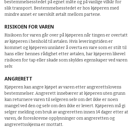
bestemmelsesstedet på egnet måte og på vanlige vilkår for
slik transport. Bestemmelsesstedet er hos kjøperen med
mindre annet er særskilt avtalt mellom partene.
RISIKOEN FOR VAREN
Risikoen for varen går over på kjøperen når tingen er overtatt
av kjøperen i henhold til avtalen. Hvis leveringstiden er
kommet og kjøperen unnlater å overta en vare som er stilt til
hans eller hennes rådighet etter avtalen, har kjøperen likevel
risikoen for tap eller skade som skyldes egenskaper ved varen
selv.
ANGRERETT
Kjøperen kan angre kjøpet av varen etter angrerettslovens
bestemmelser. Angrerett innebærer at kjøperen uten grunn
kan returnere varen til selgeren selv om det ikke er noen
mangel ved den og selv om den ikke er levert. Kjøperen må gi
selger melding om bruk av angreretten innen 14 dager etter at
varen, de foreskrevne opplysninger om angreretten og
angrerettsskjema er mottatt.