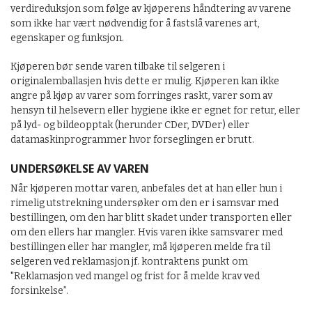
verdireduksjon som følge av kjøperens håndtering av varene
som ikke har vært nødvendig for å fastslå varenes art,
egenskaper og funksjon.
Kjøperen bør sende varen tilbake til selgeren i
originalemballasjen hvis dette er mulig. Kjøperen kan ikke
angre på kjøp av varer som forringes raskt, varer som av
hensyn til helsevern eller hygiene ikke er egnet for retur, eller
på lyd- og bildeopptak (herunder CDer, DVDer) eller
datamaskinprogrammer hvor forseglingen er brutt.
UNDERSØKELSE AV VAREN
Når kjøperen mottar varen, anbefales det at han eller hun i
rimelig utstrekning undersøker om den er i samsvar med
bestillingen, om den har blitt skadet under transporten eller
om den ellers har mangler. Hvis varen ikke samsvarer med
bestillingen eller har mangler, må kjøperen melde fra til
selgeren ved reklamasjon jf. kontraktens punkt om
"Reklamasjon ved mangel og frist for å melde krav ved
forsinkelse”.