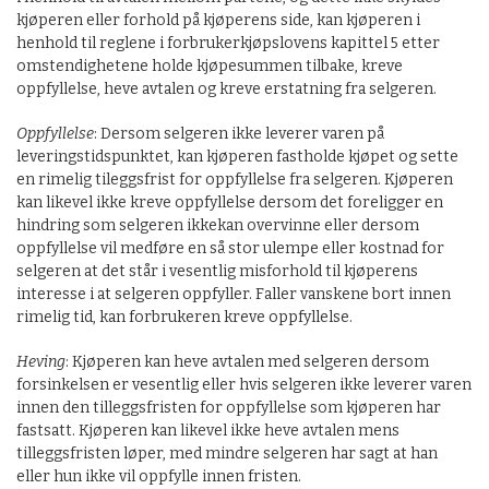
kjøperen eller forhold på kjøperens side, kan kjøperen i
henhold til reglene i forbrukerkjøpslovens kapittel 5 etter
omstendighetene holde kjøpesummen tilbake, kreve
oppfyllelse, heve avtalen og kreve erstatning fra selgeren.
Oppfyllelse
: Dersom selgeren ikke leverer varen på
leveringstidspunktet, kan kjøperen fastholde kjøpet og sette
en rimelig tileggsfrist for oppfyllelse fra selgeren. Kjøperen
kan likevel ikke kreve oppfyllelse dersom det foreligger en
hindring som selgeren ikkekan overvinne eller dersom
oppfyllelse vil medføre en så stor ulempe eller kostnad for
selgeren at det står i vesentlig misforhold til kjøperens
interesse i at selgeren oppfyller. Faller vanskene bort innen
rimelig tid, kan forbrukeren kreve oppfyllelse.
Heving
: Kjøperen kan heve avtalen med selgeren dersom
forsinkelsen er vesentlig eller hvis selgeren ikke leverer varen
innen den tilleggsfristen for oppfyllelse som kjøperen har
fastsatt. Kjøperen kan likevel ikke heve avtalen mens
tilleggsfristen løper, med mindre selgeren har sagt at han
eller hun ikke vil oppfylle innen fristen.