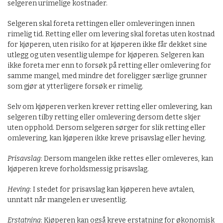
selgeren urimelige kostnader.
Selgeren skal foreta rettingen eller omleveringen innen
rimelig tid. Retting eller om levering skal foretas uten kostnad
for kjøperen, uten risiko for at kjøperen ikke får dekket sine
utlegg og uten vesentlig ulempe for kjøperen. Selgeren kan
ikke foreta mer enn to forsøk på retting eller omlevering for
samme mangel, med mindre det foreligger særlige grunner
som gjør at ytterligere forsøk er rimelig.
Selv om kjøperen verken krever retting eller omlevering, kan
selgeren tilby retting eller omlevering dersom dette skjer
uten opphold. Dersom selgeren sørger for slik retting eller
omlevering, kan kjøperen ikke kreve prisavslag eller heving.
Prisavslag
: Dersom mangelen ikke rettes eller omleveres, kan
kjøperen kreve forholdsmessig prisavslag.
Heving
: I stedet for prisavslag kan kjøperen heve avtalen,
unntatt når mangelen er uvesentlig.
Erstatning
: Kjøperen kan også kreve erstatning for økonomisk