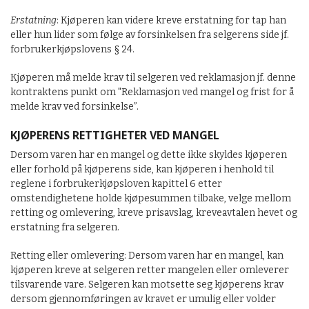
Erstatning
: Kjøperen kan videre kreve erstatning for tap han
eller hun lider som følge av forsinkelsen fra selgerens side jf.
forbrukerkjøpslovens § 24.
Kjøperen må melde krav til selgeren ved reklamasjon jf. denne
kontraktens punkt om "Reklamasjon ved mangel og frist for å
melde krav ved forsinkelse”.
KJØPERENS RETTIGHETER VED MANGEL
Dersom varen har en mangel og dette ikke skyldes kjøperen
eller forhold på kjøperens side, kan kjøperen i henhold til
reglene i forbrukerkjøpsloven kapittel 6 etter
omstendighetene holde kjøpesummen tilbake, velge mellom
retting og omlevering, kreve prisavslag, kreveavtalen hevet og
erstatning fra selgeren.
Retting eller omlevering: Dersom varen har en mangel, kan
kjøperen kreve at selgeren retter mangelen eller omleverer
tilsvarende vare. Selgeren kan motsette seg kjøperens krav
dersom gjennomføringen av kravet er umulig eller volder