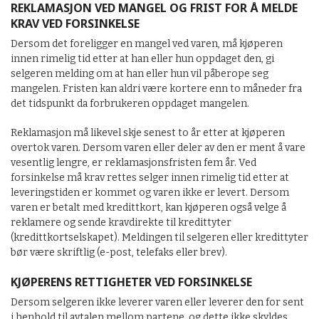
REKLAMASJON VED MANGEL OG FRIST FOR Å MELDE
KRAV VED FORSINKELSE
Dersom det foreligger en mangel ved varen, må kjøperen
innen rimelig tid etter at han eller hun oppdaget den, gi
selgeren melding om at han eller hun vil påberope seg
mangelen. Fristen kan aldri være kortere enn to måneder fra
det tidspunkt da forbrukeren oppdaget mangelen.
Reklamasjon må likevel skje senest to år etter at kjøperen
overtok varen. Dersom varen eller deler av den er ment å vare
vesentlig lengre, er reklamasjonsfristen fem år. Ved
forsinkelse må krav rettes selger innen rimelig tid etter at
leveringstiden er kommet og varen ikke er levert. Dersom
varen er betalt med kredittkort, kan kjøperen også velge å
reklamere og sende kravdirekte til kredittyter
(kredittkortselskapet). Meldingen til selgeren eller kredittyter
bør være skriftlig (e-post, telefaks eller brev).
KJØPERENS RETTIGHETER VED FORSINKELSE
Dersom selgeren ikke leverer varen eller leverer den for sent
i henhold til avtalen mellom partene, og dette ikke skyldes