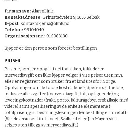
Firmanavn:
AlarmLink
Kontaktadresse:
Grimstadveien 9, 1655 Selbak
E-post:
kontaktskjema@alink.no
Telefon:
99104040
Organisasjonsnr.:
916083130
Kjøper er den person som foretar bestillingen.
PRISER
Prisene, som er oppgitt i nettbutikken, inkluderer
merverdiavgift om ikke kjøper velger å vise priser uten mva
eller er registrert som bruker fra et land utenfor Norge.
Opplysninger om de totale kostnadene kjøperen skal betale,
inklusive alle avgifter (merverdiavgift, toll, og lignende) og
leveringskostnader (frakt, porto, fakturagebyr, emballasje med
videre) samt spesifisering av de enkelte elementene i
totalprisen, gis i bestillingsløsningen før bestilling er foretatt.
(Vareleveranser til utlandet, Svalbard eller Jan Mayen skal
selges uten tillegg av merverdiavgift.)