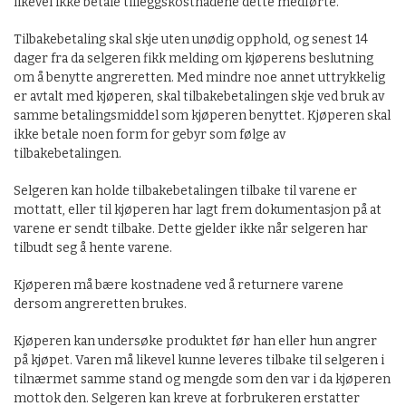
likevel ikke betale tilleggskostnadene dette medførte.
Tilbakebetaling skal skje uten unødig opphold, og senest 14
dager fra da selgeren fikk melding om kjøperens beslutning
om å benytte angreretten. Med mindre noe annet uttrykkelig
er avtalt med kjøperen, skal tilbakebetalingen skje ved bruk av
samme betalingsmiddel som kjøperen benyttet. Kjøperen skal
ikke betale noen form for gebyr som følge av
tilbakebetalingen.
Selgeren kan holde tilbakebetalingen tilbake til varene er
mottatt, eller til kjøperen har lagt frem dokumentasjon på at
varene er sendt tilbake. Dette gjelder ikke når selgeren har
tilbudt seg å hente varene.
Kjøperen må bære kostnadene ved å returnere varene
dersom angreretten brukes.
Kjøperen kan undersøke produktet før han eller hun angrer
på kjøpet. Varen må likevel kunne leveres tilbake til selgeren i
tilnærmet samme stand og mengde som den var i da kjøperen
mottok den. Selgeren kan kreve at forbrukeren erstatter