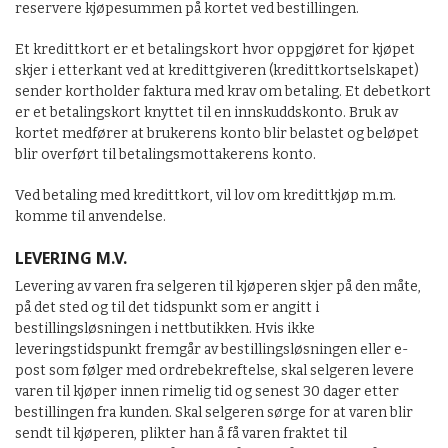
reservere kjøpesummen på kortet ved bestillingen.
Et kredittkort er et betalingskort hvor oppgjøret for kjøpet
skjer i etterkant ved at kredittgiveren (kredittkortselskapet)
sender kortholder faktura med krav om betaling. Et debetkort
er et betalingskort knyttet til en innskuddskonto. Bruk av
kortet medfører at brukerens konto blir belastet og beløpet
blir overført til betalingsmottakerens konto.
Ved betaling med kredittkort, vil lov om kredittkjøp m.m.
komme til anvendelse.
LEVERING M.V.
Levering av varen fra selgeren til kjøperen skjer på den måte,
på det sted og til det tidspunkt som er angitt i
bestillingsløsningen i nettbutikken. Hvis ikke
leveringstidspunkt fremgår av bestillingsløsningen eller e-
post som følger med ordrebekreftelse, skal selgeren levere
varen til kjøper innen rimelig tid og senest 30 dager etter
bestillingen fra kunden. Skal selgeren sørge for at varen blir
sendt til kjøperen, plikter han å få varen fraktet til