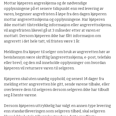
Mottar kjøperen angreskjema og de nødvendige
opplysningene på et senere tidspunkt enn ved levering av
varen, begynner angrefristen å løpe fra den dagen kjøperen
mottar angrerettsskjema og opplysningene. Har kjøperen
ikke mottatt tilstrekkelig informasjon eller angrerettsskjema,
vil angrefristen likevel gå ut 3 måneder etter at varen er
mottatt. Dersom kjøperen ikke har fått informasjon om
angrerett i det hele tatt, vil fristen være 1 år.
Meldingen fra kjøper til selger om bruk av angreretten bør av
bevishensyn være skriftlig (angrerettsskjema, e-post, telefaks
eller brev), og den må inneholde opplysninger om hvordan
kjøperen vil returnere varen til selgeren.
Kjøperen skal uten unødig opphold, og senest 14 dager fra
melding etter angreretten ble gitt, sende varene tilbake, eller
overlevere dem til selgeren dersom selgeren ikke har tilbudt
seg å hente varene.
Dersom kjøperen uttrykkelig har valgt en annen type levering
enn standardleveringen som selgeren tilbød, skal selgeren