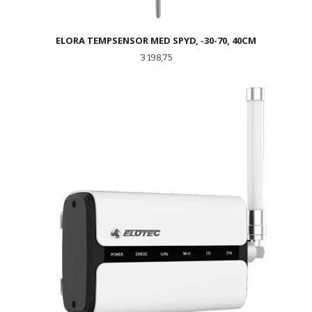
ELORA TEMPSENSOR MED SPYD, -30-70, 40CM
Pris
3 198,75