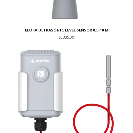
ELORA ULTRASONIC LEVEL SENSOR 0.5-10 M
Pris
16 335,00