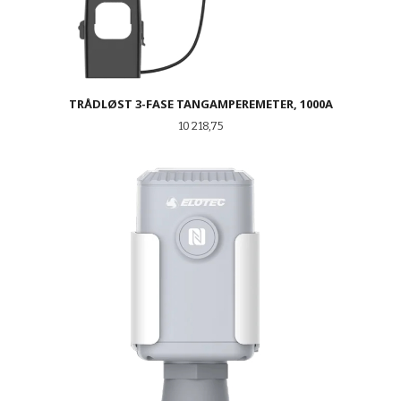
TRÅDLØST 3-FASE TANGAMPEREMETER, 1000A
Pris
10 218,75