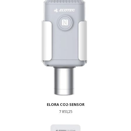
ELORA CO2-SENSOR
Pris
7 851,25