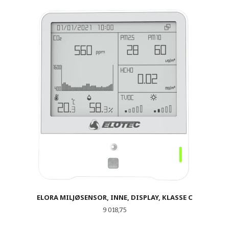
ELORA MILJØSENSOR, INNE, DISPLAY, KLASSE C
Pris
9 018,75