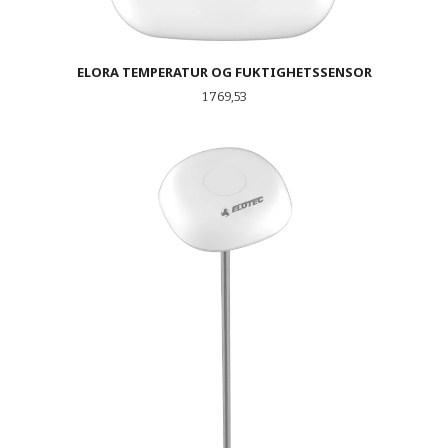
ELORA TEMPERATUR OG FUKTIGHETSSENSOR
Pris
1 769,53