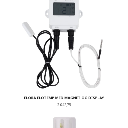
ELORA ELOTEMP MED MAGNET OG DISPLAY
Pris
3 043,75