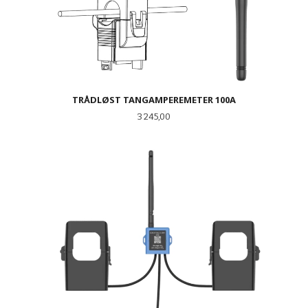
TRÅDLØST TANGAMPEREMETER 100A
Pris
3 245,00