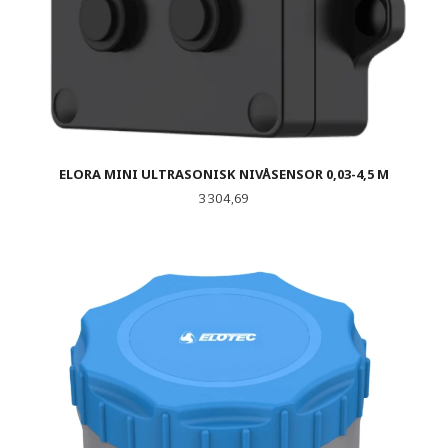
ELORA MINI ULTRASONISK NIVÅSENSOR 0,03-4,5 M
Pris
3 304,69