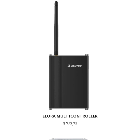
ELORA MULTICONTROLLER
Pris
3 753,75