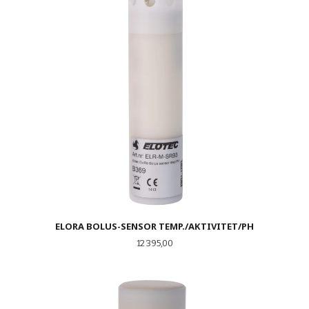
ELORA BOLUS-SENSOR TEMP./AKTIVITET/PH
Pris
12 395,00