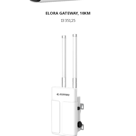
ELORA GATEWAY, 10KM
Pris
13 351,25