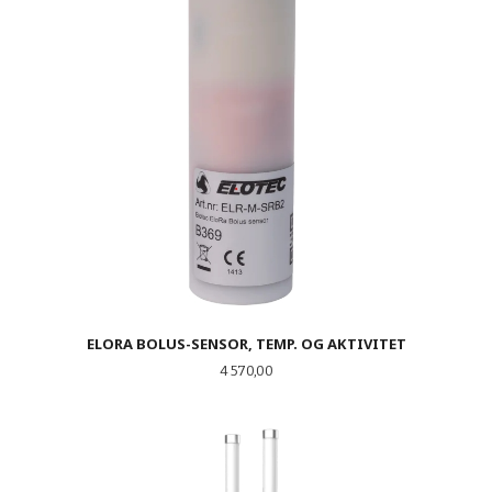
ELORA BOLUS-SENSOR, TEMP. OG AKTIVITET
Pris
4 570,00