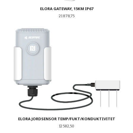
ELORA GATEWAY, 15KM IP67
Pris
21 878,75
ELORA JORDSENSOR TEMP/FUKT/KONDUKTIVITET
Pris
12 582,50