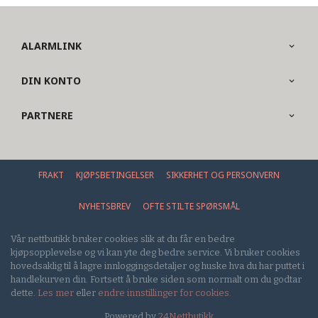
ALARMLINK
DIN KONTO
PARTNERE
FRAKT
KJØPSBETINGELSER
SIKKERHET OG PERSONVERN
NYHETSBREV
OFTE STILTE SPØRSMÅL
Vår nettbutikk bruker cookies slik at du får en bedre
kjøpsopplevelse og vi kan yte deg bedre service. Vi bruker cookies
hovedsaklig til å lagre innloggingsdetaljer og huske hva du har puttet i
handlekurven din. Fortsett å bruke siden som normalt om du godtar
dette.
Les mer
eller
endre innstillinger for cookies.
Powered by
24Nettbutikk