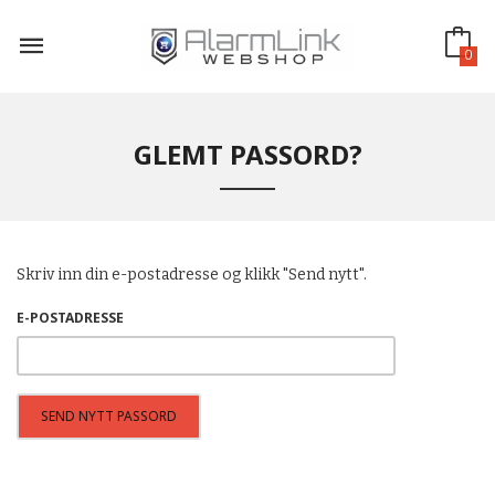
Gå
til
innholdet
0
GLEMT PASSORD?
Skriv inn din e-postadresse og klikk "Send nytt".
E-POSTADRESSE