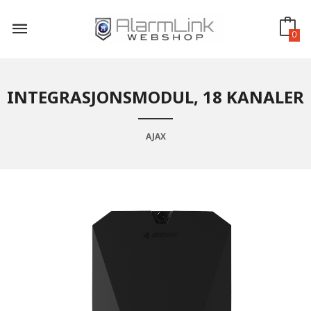
Gå
til
innholdet
0
INTEGRASJONSMODUL, 18 KANALER
AJAX