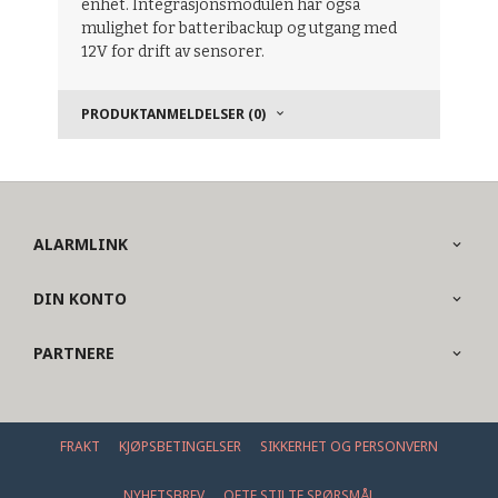
enhet. Integrasjonsmodulen har også
mulighet for batteribackup og utgang med
12V for drift av sensorer.
PRODUKTANMELDELSER (0)
ALARMLINK
DIN KONTO
PARTNERE
FRAKT
KJØPSBETINGELSER
SIKKERHET OG PERSONVERN
NYHETSBREV
OFTE STILTE SPØRSMÅL