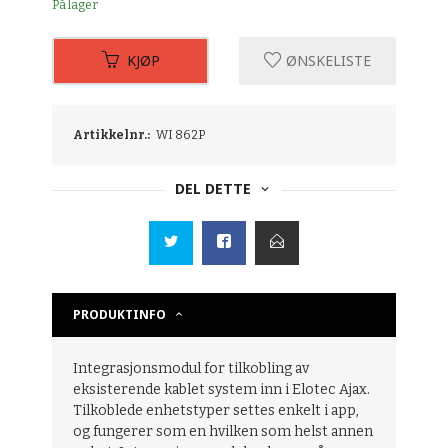
På lager
KJØP
ØNSKELISTE
Artikkelnr.:
WI 862P
DEL DETTE
PRODUKTINFO
Integrasjonsmodul for tilkobling av
eksisterende kablet system inn i Elotec Ajax.
Tilkoblede enhetstyper settes enkelt i app,
og fungerer som en hvilken som helst annen