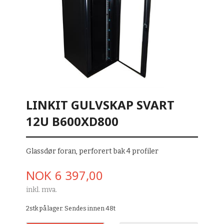
LINKIT GULVSKAP SVART
12U B600XD800
Glassdør foran, perforert bak 4 profiler
Pris
NOK
6 397,00
inkl. mva.
2stk på lager. Sendes innen 48t