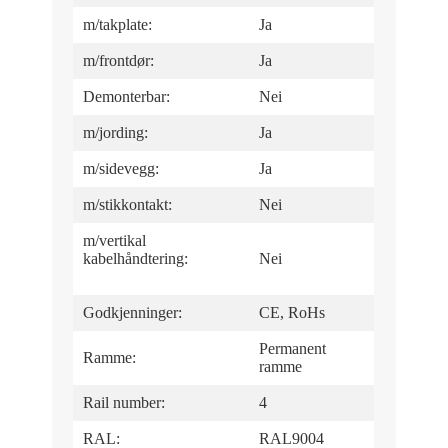
m/takplate:
Ja
m/frontdør:
Ja
Demonterbar:
Nei
m/jording:
Ja
m/sidevegg:
Ja
m/stikkontakt:
Nei
m/vertikal
kabelhåndtering:
Nei
Godkjenninger:
CE, RoHs
Permanent
Ramme:
ramme
Rail number:
4
RAL:
RAL9004