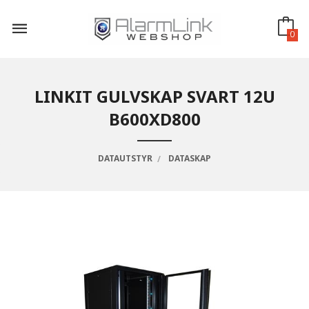
Gå
til
innholdet
0
LINKIT GULVSKAP SVART 12U
B600XD800
DATAUTSTYR
DATASKAP