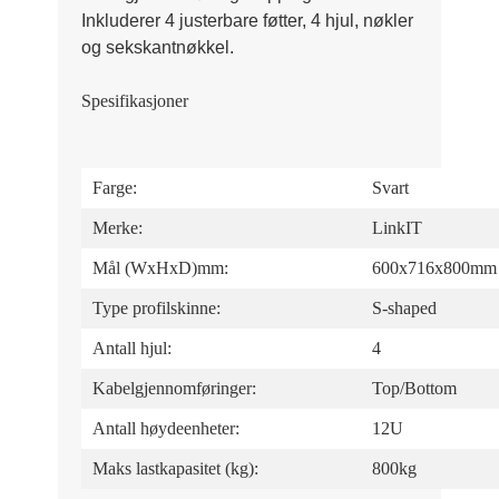
Inkluderer 4 justerbare føtter, 4 hjul, nøkler
og sekskantnøkkel.
Spesifikasjoner
Farge:
Svart
Merke:
LinkIT
Mål (WxHxD)mm:
600x716x8
Type profilskinne:
S-shaped
Antall hjul:
4
Kabelgjennomføringer:
Top/Bottom
Antall høydeenheter:
12U
Maks lastkapasitet (kg):
800kg