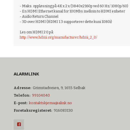
- Maks. oppløsning på 4K x 2 x (3840x2160p ved 60 Hz/ 1080p/60)
- En HDMI Ethernet kanal for 100Mbs mellom to HDMI enheter
- Audio Return Channel
- 3D over HDMI (HDMI 1.3 supporterer dette kuni 1080i)
Les om HDMI 2.0 på:
http://www.hdmi.org/manufacturer/hdmi_2_0/
ALARMLINK
Adresse:
Grimstadveien, 9, 1655 Selbak
Telefon:
99104040
E-post:
kontaktskjema@alink.no
Foretaksregisteret:
916083130