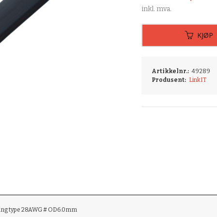
inkl. mva.
KJØP
Artikkelnr.:
49289
Produsent:
LinkIT
lding type 28AWG # OD6.0mm