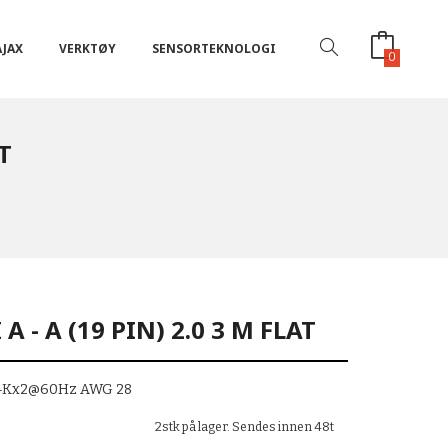
AJAX
VERKTØY
SENSORTEKNOLOGI
0
T
A - A (19 PIN) 2.0 3 M FLAT
, 4Kx2@60Hz AWG 28
2stk på lager. Sendes innen 48t