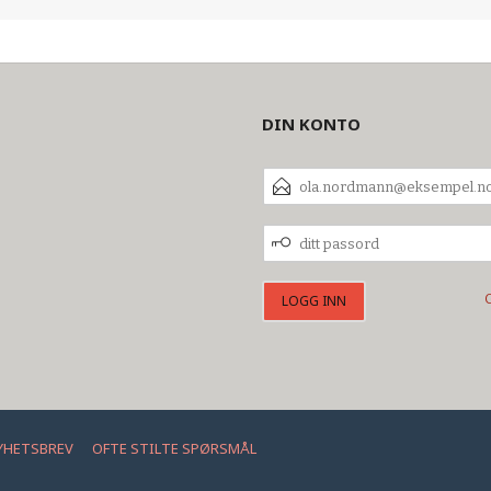
DIN KONTO
E-
POSTADRESSE
DITT
PASSORD
YHETSBREV
OFTE STILTE SPØRSMÅL