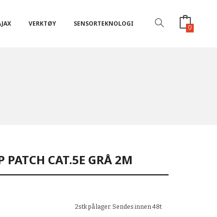
AJAX
VERKTØY
SENSORTEKNOLOGI
0
P PATCH CAT.5E GRÅ 2M
2stk på lager. Sendes innen 48t