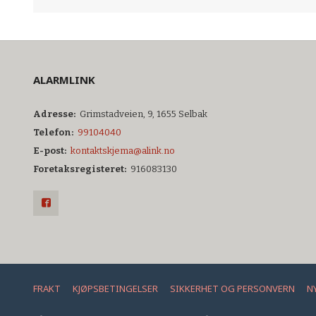
ALARMLINK
Adresse:
Grimstadveien, 9, 1655 Selbak
Telefon:
99104040
E-post:
kontaktskjema@alink.no
Foretaksregisteret:
916083130
FRAKT
KJØPSBETINGELSER
SIKKERHET OG PERSONVERN
N