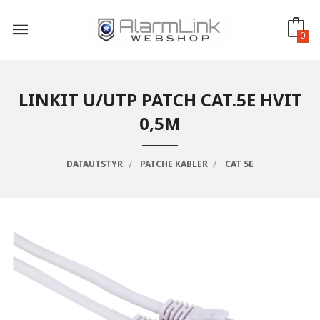
Gå
til
innholdet
0
LINKIT U/UTP PATCH CAT.5E HVIT
0,5M
DATAUTSTYR
PATCHE KABLER
CAT 5E