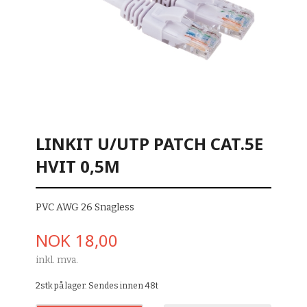
LINKIT U/UTP PATCH CAT.5E
HVIT 0,5M
PVC AWG 26 Snagless
Pris
NOK
18,00
inkl. mva.
2stk på lager. Sendes innen 48t