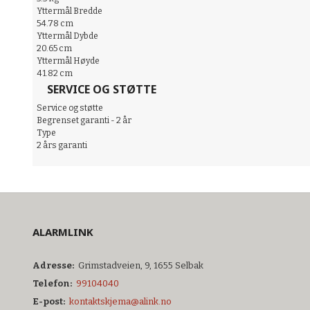
Yttermål Bredde
54.78 cm
Yttermål Dybde
20.65 cm
Yttermål Høyde
41.82 cm
SERVICE OG STØTTE
Service og støtte
Begrenset garanti - 2 år
Type
2 års garanti
ALARMLINK
Adresse:
Grimstadveien, 9, 1655 Selbak
Telefon:
99104040
E-post:
kontaktskjema@alink.no