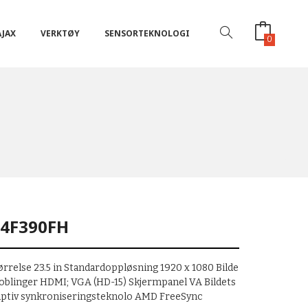
AJAX
VERKTØY
SENSORTEKNOLOGI
0
4F390FH
ørrelse 23.5 in Standardoppløsning 1920 x 1080 Bilde
koblinger HDMI; VGA (HD-15) Skjermpanel VA Bildets
daptiv synkroniseringsteknolo AMD FreeSync