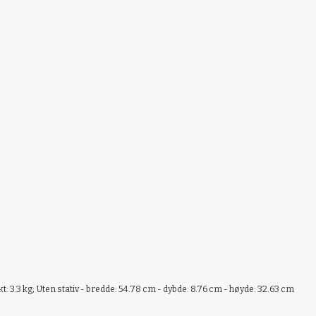
t: 3.3 kg; Uten stativ - bredde: 54.78 cm - dybde: 8.76 cm - høyde: 32.63 cm