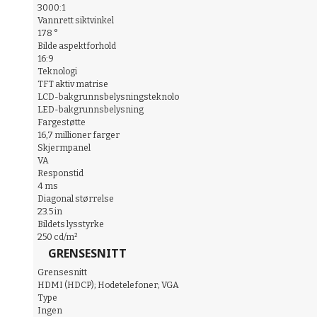
3000:1
Vannrett siktvinkel
178 °
Bilde aspektforhold
16:9
Teknologi
TFT aktiv matrise
LCD-bakgrunnsbelysningsteknolo
LED-bakgrunnsbelysning
Fargestøtte
16,7 millioner farger
Skjermpanel
VA
Responstid
4 ms
Diagonal størrelse
23.5 in
Bildets lysstyrke
250 cd/m²
GRENSESNITT
Grensesnitt
HDMI (HDCP); Hodetelefoner; VGA
Type
Ingen