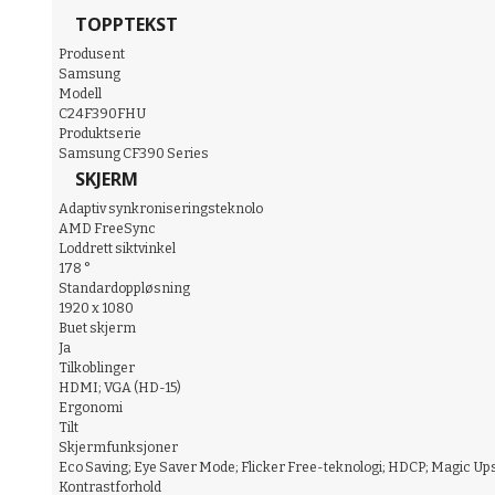
TOPPTEKST
Produsent
Samsung
Modell
C24F390FHU
Produktserie
Samsung CF390 Series
SKJERM
Adaptiv synkroniseringsteknolo
AMD FreeSync
Loddrett siktvinkel
178 °
Standardoppløsning
1920 x 1080
Buet skjerm
Ja
Tilkoblinger
HDMI; VGA (HD-15)
Ergonomi
Tilt
Skjermfunksjoner
Eco Saving; Eye Saver Mode; Flicker Free-teknologi; HDCP; Magic Ups
Kontrastforhold