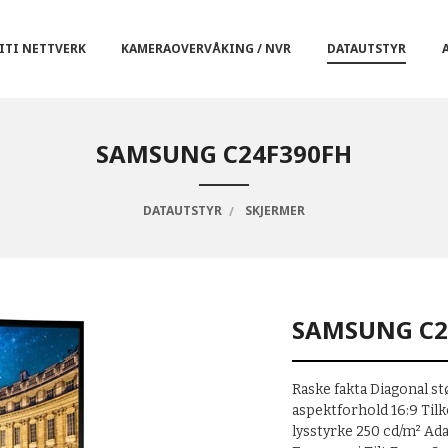
ITI NETTVERK
KAMERAOVERVÅKING / NVR
DATAUTSTYR
SAMSUNG C24F390FH
DATAUTSTYR
SKJERMER
SAMSUNG C2
Raske fakta Diagonal st
aspektforhold 16:9 Til
lysstyrke 250 cd/m² A