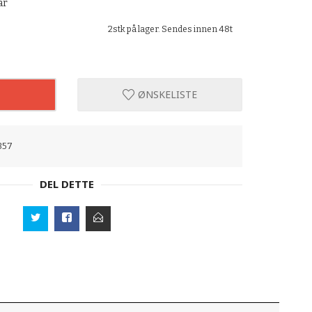
ar
2stk på lager. Sendes innen 48t
ØNSKELISTE
357
DEL DETTE