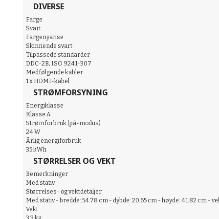
DIVERSE
Farge
Svart
Fargenyanse
Skinnende svart
Tilpassede standarder
DDC-2B; ISO 9241-307
Medfølgende kabler
1 x HDMI-kabel
STRØMFORSYNING
Energiklasse
Klasse A
Strømforbruk (på-modus)
24 W
Årlig energiforbruk
35 kWh
STØRRELSER OG VEKT
Bemerkninger
Med stativ
Størrelses- og vektdetaljer
Med stativ - bredde: 54.78 cm - dybde: 20.65 cm - høyde: 41.82 cm - vek
Vekt
3.3 kg