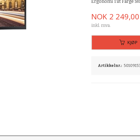
Ergonomi Tilt Farge Sv
Pris
NOK
2 249,00
inkl. mva.
KJØP
Artikkelnr.:
5010915