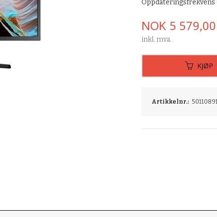
Oppdateringsfrekvens
Pris
NOK
5 579,00
inkl. mva.
KJØP
Artikkelnr.:
5011089