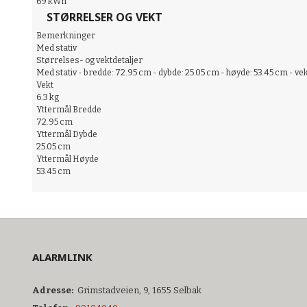
69 kWh
STØRRELSER OG VEKT
Bemerkninger
Med stativ
Størrelses- og vektdetaljer
Med stativ - bredde: 72.95 cm - dybde: 25.05 cm - høyde: 53.45 cm - vekt
Vekt
6.3 kg
Yttermål Bredde
72.95 cm
Yttermål Dybde
25.05 cm
Yttermål Høyde
53.45 cm
ALARMLINK
Adresse:
Grimstadveien, 9, 1655 Selbak