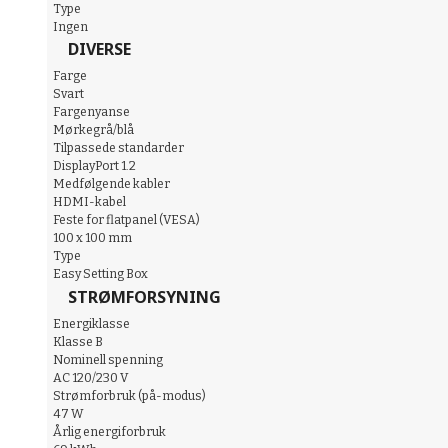
Type
Ingen
DIVERSE
Farge
Svart
Fargenyanse
Mørkegrå/blå
Tilpassede standarder
DisplayPort 1.2
Medfølgende kabler
HDMI-kabel
Feste for flatpanel (VESA)
100 x 100 mm
Type
Easy Setting Box
STRØMFORSYNING
Energiklasse
Klasse B
Nominell spenning
AC 120/230 V
Strømforbruk (på-modus)
47 W
Årlig energiforbruk