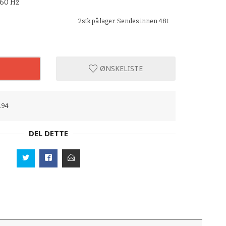
 60 Hz
2stk på lager. Sendes innen 48t
ØNSKELISTE
194
DEL DETTE