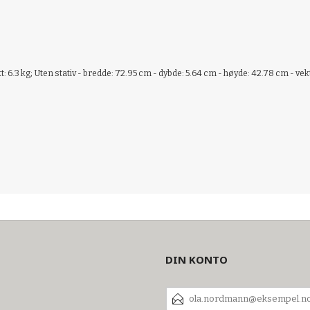
: 6.3 kg; Uten stativ - bredde: 72.95 cm - dybde: 5.64 cm - høyde: 42.78 cm - vekt
DIN KONTO
E-
POSTADRESSE