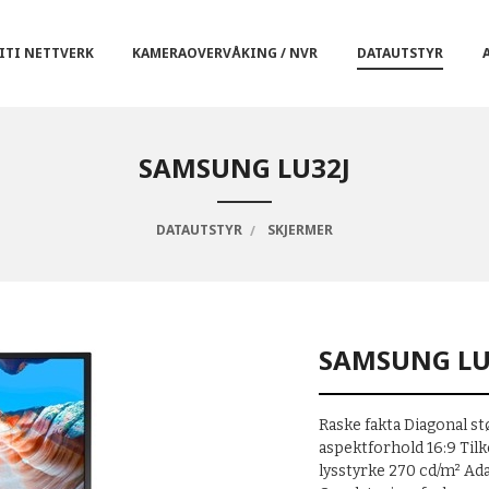
ITI NETTVERK
KAMERAOVERVÅKING / NVR
DATAUTSTYR
SAMSUNG LU32J
DATAUTSTYR
SKJERMER
SAMSUNG LU
Raske fakta Diagonal s
aspektforhold 16:9 Til
lysstyrke 270 cd/m² A