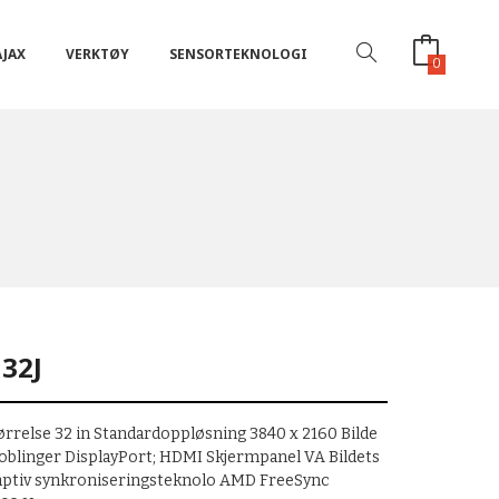
AJAX
VERKTØY
SENSORTEKNOLOGI
0
32J
tørrelse 32 in Standardoppløsning 3840 x 2160 Bilde
koblinger DisplayPort; HDMI Skjermpanel VA Bildets
daptiv synkroniseringsteknolo AMD FreeSync