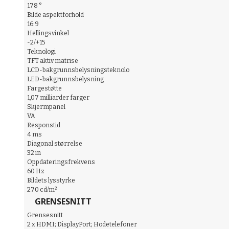
178 °
Bilde aspektforhold
16:9
Hellingsvinkel
-2/+15
Teknologi
TFT aktiv matrise
LCD-bakgrunnsbelysningsteknolo
LED-bakgrunnsbelysning
Fargestøtte
1,07 milliarder farger
Skjermpanel
VA
Responstid
4 ms
Diagonal størrelse
32 in
Oppdateringsfrekvens
60 Hz
Bildets lysstyrke
270 cd/m²
GRENSESNITT
Grensesnitt
2 x HDMI; DisplayPort; Hodetelefoner