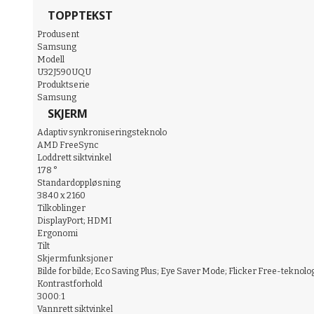
TOPPTEKST
Produsent
Samsung
Modell
U32J590UQU
Produktserie
Samsung
SKJERM
Adaptiv synkroniseringsteknolo
AMD FreeSync
Loddrett siktvinkel
178 °
Standardoppløsning
3840 x 2160
Tilkoblinger
DisplayPort; HDMI
Ergonomi
Tilt
Skjermfunksjoner
Bilde for bilde; Eco Saving Plus; Eye Saver Mode; Flicker Free-teknol
Kontrastforhold
3000:1
Vannrett siktvinkel