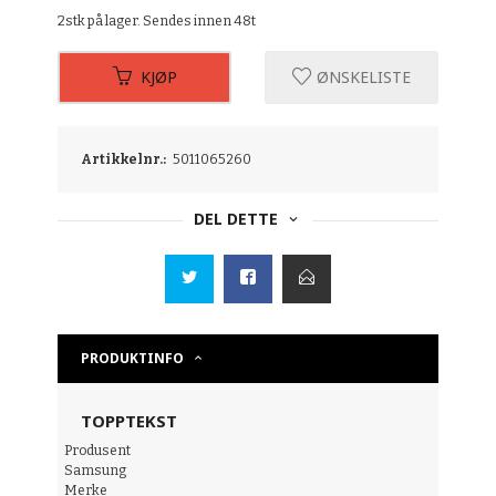
2stk på lager. Sendes innen 48t
KJØP
ØNSKELISTE
Artikkelnr.:
5011065260
DEL DETTE
PRODUKTINFO
TOPPTEKST
Produsent
Samsung
Merke