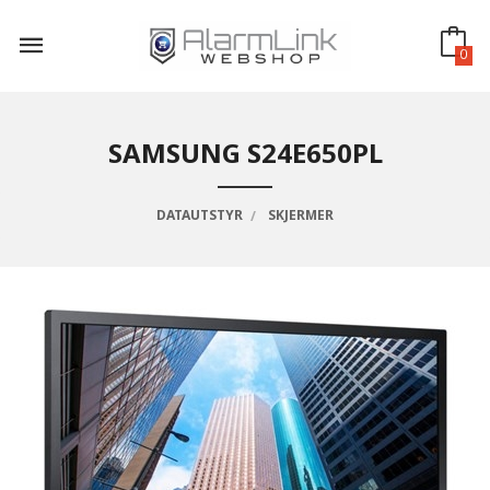
Gå
til
innholdet
0
SAMSUNG S24E650PL
DATAUTSTYR
SKJERMER