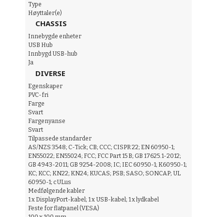
Type
Høyttaler(e)
CHASSIS
Innebygde enheter
USB Hub
Innbygd USB-hub
Ja
DIVERSE
Egenskaper
PVC-fri
Farge
Svart
Fargenyanse
Svart
Tilpassede standarder
AS/NZS 3548; C-Tick; CB; CCC; CISPR 22; EN 60950-1;
EN55022; EN55024; FCC; FCC Part 15 B; GB 17625.1-2012;
GB 4943-2011; GB 9254-2008; IC; IEC 60950-1; K60950-1;
KC; KCC; KN22; KN24; KUCAS; PSB; SASO; SONCAP; UL
60950-1; cULus
Medfølgende kabler
1 x DisplayPort-kabel; 1 x USB-kabel; 1 x lydkabel
Feste for flatpanel (VESA)