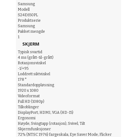
Samsung
Modell
S24E650PL
Produktserie
Samsung
Pakket mengde
1
SKJERM
Typisk svartid
4 ms (grått-til-grått)
Rotasjonsvinkel
-1/+95
Loddrett siktvinkel
178 °
Standardoppløsning
1920 x 1080
Videoformat
Full HD (1080p)
Tilkoblinger
DisplayPort; HDMI; VGA (HD-15)
Ergonomi
Høyde; Svingtapp (rotasjon); Svivel; Tilt
Skjermfunksjoner
72% (NTSC 1976) fargeskala; Eye Saver Mode; Flicker