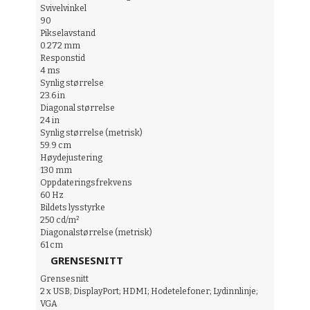
Svivelvinkel
90
Pikselavstand
0.272 mm
Responstid
4 ms
Synlig størrelse
23.6 in
Diagonal størrelse
24 in
Synlig størrelse (metrisk)
59.9 cm
Høydejustering
130 mm
Oppdateringsfrekvens
60 Hz
Bildets lysstyrke
250 cd/m²
Diagonalstørrelse (metrisk)
61 cm
GRENSESNITT
Grensesnitt
2 x USB; DisplayPort; HDMI; Hodetelefoner; Lydinnlinje;
VGA