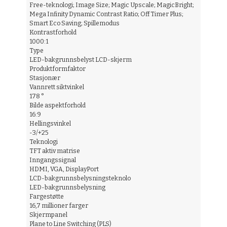
Free-teknologi; Image Size; Magic Upscale; MagicBright;
Mega Infinity Dynamic Contrast Ratio; Off Timer Plus;
Smart Eco Saving; Spillemodus
Kontrastforhold
1000:1
Type
LED-bakgrunnsbelyst LCD-skjerm
Produktformfaktor
Stasjonær
Vannrett siktvinkel
178 °
Bilde aspektforhold
16:9
Hellingsvinkel
-3/+25
Teknologi
TFT aktiv matrise
Inngangssignal
HDMI, VGA, DisplayPort
LCD-bakgrunnsbelysningsteknolo
LED-bakgrunnsbelysning
Fargestøtte
16,7 millioner farger
Skjermpanel
Plane to Line Switching (PLS)