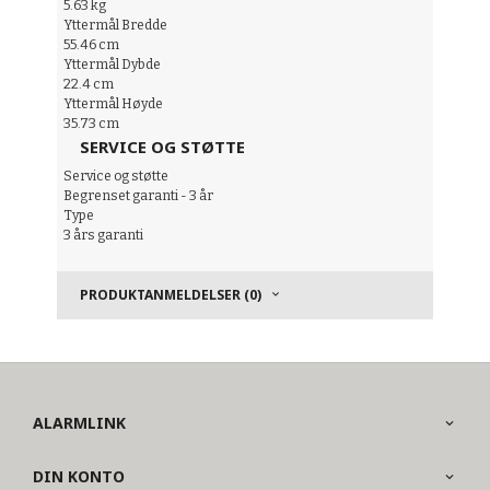
5.63 kg
Yttermål Bredde
55.46 cm
Yttermål Dybde
22.4 cm
Yttermål Høyde
35.73 cm
SERVICE OG STØTTE
Service og støtte
Begrenset garanti - 3 år
Type
3 års garanti
PRODUKTANMELDELSER (0)
ALARMLINK
DIN KONTO