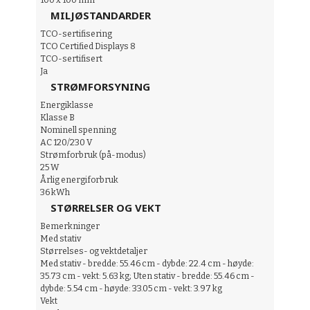
100 x 100 mm
MILJØSTANDARDER
TCO-sertifisering
TCO Certified Displays 8
TCO-sertifisert
Ja
STRØMFORSYNING
Energiklasse
Klasse B
Nominell spenning
AC 120/230 V
Strømforbruk (på-modus)
25 W
Årlig energiforbruk
36 kWh
STØRRELSER OG VEKT
Bemerkninger
Med stativ
Størrelses- og vektdetaljer
Med stativ - bredde: 55.46 cm - dybde: 22.4 cm - høyde:
35.73 cm - vekt: 5.63 kg; Uten stativ - bredde: 55.46 cm -
dybde: 5.54 cm - høyde: 33.05 cm - vekt: 3.97 kg
Vekt