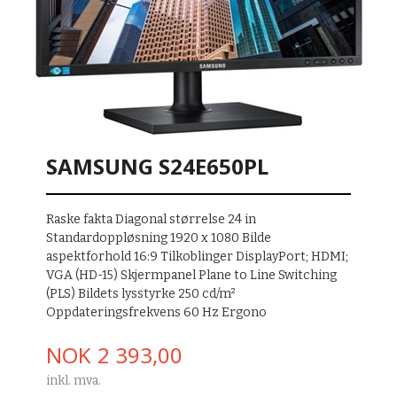
SAMSUNG S24E650PL
Raske fakta Diagonal størrelse 24 in
Standardoppløsning 1920 x 1080 Bilde
aspektforhold 16:9 Tilkoblinger DisplayPort; HDMI;
VGA (HD-15) Skjermpanel Plane to Line Switching
(PLS) Bildets lysstyrke 250 cd/m²
Oppdateringsfrekvens 60 Hz Ergono
Pris
NOK
2 393,00
inkl. mva.