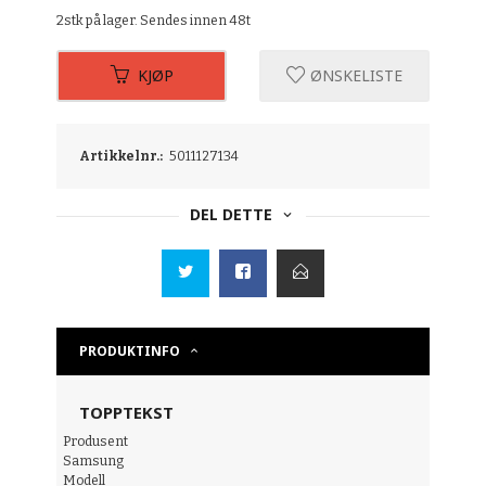
2stk på lager. Sendes innen 48t
KJØP
ØNSKELISTE
Artikkelnr.:
5011127134
DEL DETTE
PRODUKTINFO
TOPPTEKST
Produsent
Samsung
Modell