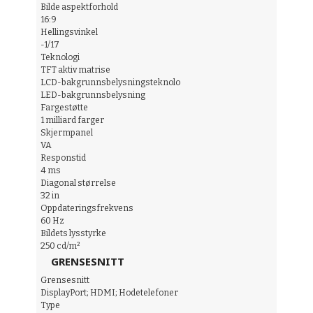
Bilde aspektforhold
16:9
Hellingsvinkel
-1/17
Teknologi
TFT aktiv matrise
LCD-bakgrunnsbelysningsteknolo
LED-bakgrunnsbelysning
Fargestøtte
1 milliard farger
Skjermpanel
VA
Responstid
4 ms
Diagonal størrelse
32 in
Oppdateringsfrekvens
60 Hz
Bildets lysstyrke
250 cd/m²
GRENSESNITT
Grensesnitt
DisplayPort; HDMI; Hodetelefoner
Type