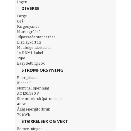
Ingen
DIVERSE
Farge
Grå
Fargenyanse
Mørkegrå/blå
Tilpassede standarder
DisplayPort 1.2
Medfølgende kabler
1 x HDMI-kabel
Type
Easy Setting Box
STRØMFORSYNING
Energiklasse
Klasse B
Nominell spenning
AC 120/230 V
Strømforbruk (på-modus)
48 W
Årlig energiforbruk
70 kWh
STØRRELSER OG VEKT
Bemerkninger