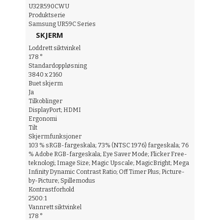
U32R590CWU
Produktserie
Samsung UR59C Series
SKJERM
Loddrett siktvinkel
178 °
Standardoppløsning
3840 x 2160
Buet skjerm
Ja
Tilkoblinger
DisplayPort; HDMI
Ergonomi
Tilt
Skjermfunksjoner
103 % sRGB-fargeskala; 73% (NTSC 1976) fargeskala; 76
% Adobe RGB-fargeskala; Eye Saver Mode; Flicker Free-
teknologi; Image Size; Magic Upscale; MagicBright; Mega
Infinity Dynamic Contrast Ratio; Off Timer Plus; Picture-
by-Picture; Spillemodus
Kontrastforhold
2500:1
Vannrett siktvinkel
178 °