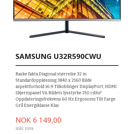
SAMSUNG U32R590CWU
Raske fakta Diagonal størrelse 32 in
Standardoppløsning 3840 x 2160 Bilde
aspektforhold 16:9 Tilkoblinger DisplayPort; HDMI
Skjermpanel VA Bildets lysstyrke 250 cd/m²
Oppdateringsfrekvens 60 Hz Ergonomi Tilt Farge
Grå Energiklasse Klas
Pris
NOK
6 149,00
inkl. mva.