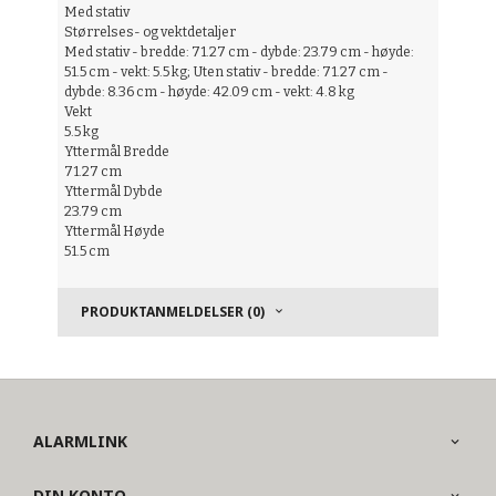
Med stativ
Størrelses- og vektdetaljer
Med stativ - bredde: 71.27 cm - dybde: 23.79 cm - høyde:
51.5 cm - vekt: 5.5 kg; Uten stativ - bredde: 71.27 cm -
dybde: 8.36 cm - høyde: 42.09 cm - vekt: 4.8 kg
Vekt
5.5 kg
Yttermål Bredde
71.27 cm
Yttermål Dybde
23.79 cm
Yttermål Høyde
51.5 cm
PRODUKTANMELDELSER (0)
ALARMLINK
DIN KONTO