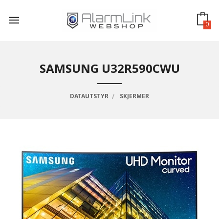
Gå
til
innholdet
0
SAMSUNG U32R590CWU
DATAUTSTYR
SKJERMER