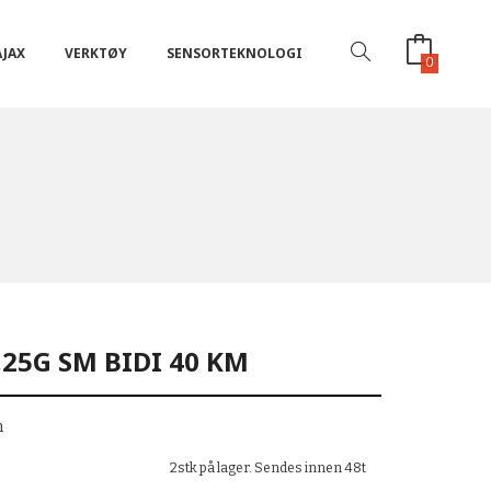
AJAX
VERKTØY
SENSORTEKNOLOGI
0
,25G SM BIDI 40 KM
m
2stk på lager. Sendes innen 48t