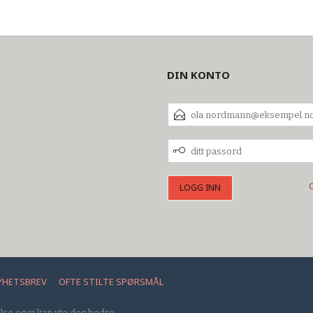
DIN KONTO
E-
POSTADRESSE
DITT
PASSORD
YHETSBREV
OFTE STILTE SPØRSMÅL
lse og vi kan yte deg bedre