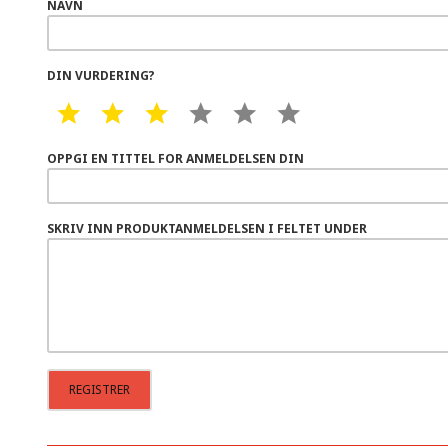
NAVN
DIN VURDERING?
1 STAR
2 STAR
3 STAR
4 STAR
5 STAR
6 STAR
OPPGI EN TITTEL FOR ANMELDELSEN DIN
SKRIV INN PRODUKTANMELDELSEN I FELTET UNDER