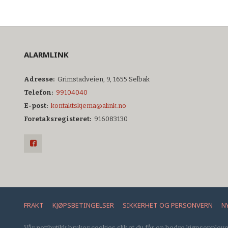
ALARMLINK
Adresse:
Grimstadveien, 9, 1655 Selbak
Telefon:
99104040
E-post:
kontaktskjema@alink.no
Foretaksregisteret:
916083130
FRAKT
KJØPSBETINGELSER
SIKKERHET OG PERSONVERN
N
Vår nettbutikk bruker cookies slik at du får en bedre kjøpsoppleve