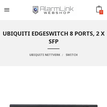
Gå
til
innholdet
0
UBIQUITI EDGESWITCH 8 PORTS, 2 X
SFP
UBIQUITI NETTVERK
SWITCH