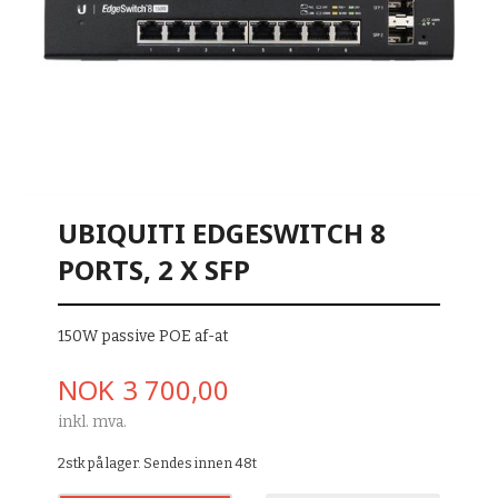
UBIQUITI EDGESWITCH 8
PORTS, 2 X SFP
150W passive POE af-at
Pris
NOK
3 700,00
inkl. mva.
2stk på lager. Sendes innen 48t