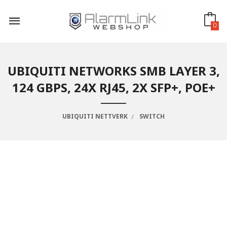
Gå
til
innholdet
0
UBIQUITI NETWORKS SMB LAYER 3,
124 GBPS, 24X RJ45, 2X SFP+, POE+
UBIQUITI NETTVERK
SWITCH