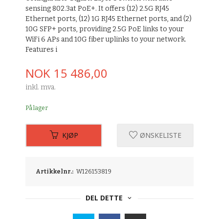
sensing 802.3at PoE+. It offers (12) 2.5G RJ45
Ethernet ports, (12) 1G RJ45 Ethernet ports, and (2)
10G SFP+ ports, providing 2.5G PoE links to your
WiFi 6 APs and 10G fiber uplinks to your network.
Features i
Pris
NOK
15 486,00
inkl. mva.
På lager
KJØP
ØNSKELISTE
Artikkelnr.:
W126153819
DEL DETTE